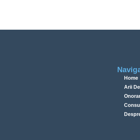
Navig
Home
Arii D
Onorar
Consu
Despr