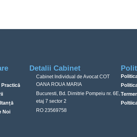
are
Detalii Cabinet
Poli
Politic
Cabinet Individual de Avocat COT
OANA ROUA MARIA
e Practică
Politi
Bucuresti, Bd. Dimitrie Pompeiu nr. 6E,
ii
Termeni
etaj 7 sector 2
ltanță
Poltiic
RO 23569758
e Noi