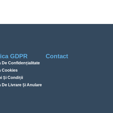
tica GDPR
Contact
a De Confidențialitate
ca Cookies
 Și Condiții
a De Livrare Și Anulare